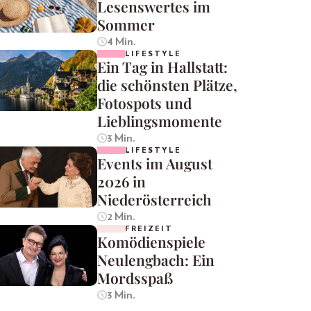
Lesenswertes im
Sommer
4 Min.
LIFESTYLE
Ein Tag in Hallstatt:
die schönsten Plätze,
Fotospots und
Lieblingsmomente
3 Min.
LIFESTYLE
Events im August
2026 in
Niederösterreich
2 Min.
FREIZEIT
Komödienspiele
Neulengbach: Ein
Mordsspaß
3 Min.