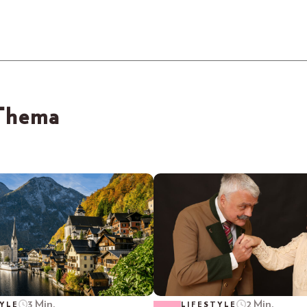
 Thema
3 Min.
2 Min.
YLE
LIFESTYLE