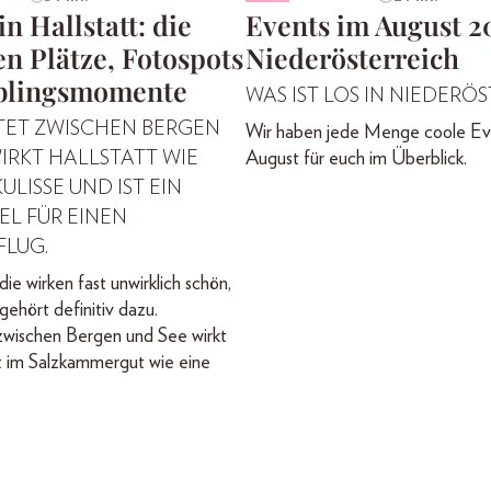
in Hallstatt: die
Events im August 2
n Plätze, Fotospots
Niederösterreich
blingsmomente
WAS IST LOS IN NIEDERÖ
TET ZWISCHEN BERGEN
Wir haben jede Menge coole Ev
IRKT HALLSTATT WIE
August für euch im Überblick.
ULISSE UND IST EIN
IEL FÜR EINEN
FLUG.
die wirken fast unwirklich schön,
gehört definitiv dazu.
zwischen Bergen und See wirkt
t im Salzkammergut wie eine