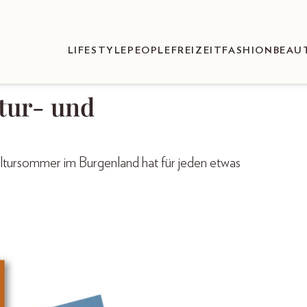
LIFESTYLE
PEOPLE
FREIZEIT
FASHION
BEAU
ltur- und
ltursommer im Burgenland hat für jeden etwas