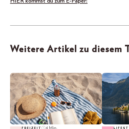
HIER kommst du zum
E-Paper
:
Weitere Artikel zu diesem
4 Min.
FREIZEIT
LIFEST