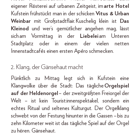
eigener Rösterei auf urbanen Zeitgeist, im
arte Hotel
Kufstein frühstückt man in der schicken
Vitus & Urban
Weinbar
mit Großstadtflair. Kuschelig klein ist
Das
Kleinod
und wer’s gemütlicher angehen mag, lässt
sich am Vormittag in der
Liebelei
am Unteren
Stadtplatz oder in einem der vielen netten
Innenstadtcafés einen ersten Apéro schmecken.
2. Klang, der Gänsehaut macht
Pünktlich zu Mittag legt sich in Kufstein eine
Klangwolke über die Stadt: Das tägliche
Orgelspiel
auf der Heldenorgel
– der zweitgrößten Freiorgel der
Welt – ist kein Tourist:innenspektakel, sondern ein
echtes Ritual und seltenes Kulturgut. Der Orgelklang
schwebt von der Festung hinunter in die Gassen – bis zu
zehn Kilometer weit ist das tägliche Spiel auf der Orgel
zu hören. Gänsehaut.