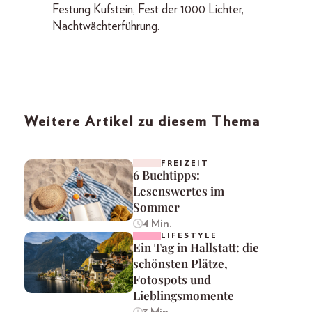
Festung Kufstein, Fest der 1000 Lichter,
Nachtwächterführung.
Weitere Artikel zu diesem Thema
FREIZEIT
6 Buchtipps:
Lesenswertes im
Sommer
4 Min.
LIFESTYLE
Ein Tag in Hallstatt: die
schönsten Plätze,
Fotospots und
Lieblingsmomente