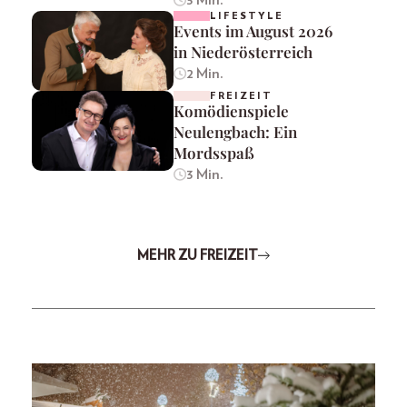
3 Min.
LIFESTYLE
Events im August 2026
in Niederösterreich
2 Min.
FREIZEIT
Komödienspiele
Neulengbach: Ein
Mordsspaß
3 Min.
MEHR ZU FREIZEIT