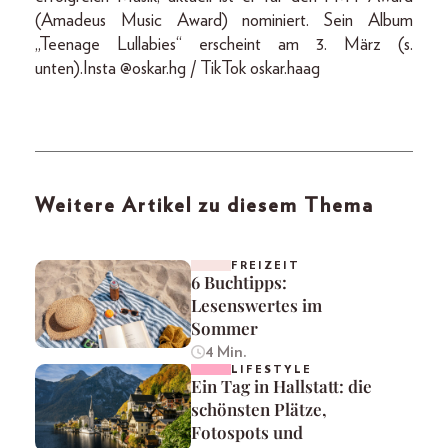
(Amadeus Music Award) nominiert. Sein Album
„Teenage Lullabies“ erscheint am 3. März (s.
unten).Insta @oskar.hg / TikTok oskar.haag
Weitere Artikel zu diesem Thema
FREIZEIT
6 Buchtipps:
Lesenswertes im
Sommer
4 Min.
LIFESTYLE
Ein Tag in Hallstatt: die
schönsten Plätze,
Fotospots und