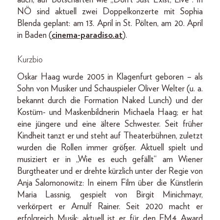
auch, auf Botschaften wie „Don‘t Just Exist, Live“. In
NÖ sind aktuell zwei Doppelkonzerte mit Sophia
Blenda geplant: am 13. April in St. Pölten, am 20. April
in Baden (
cinema-paradiso.at
).
Kurzbio
Oskar Haag wurde 2005 in Klagenfurt geboren – als
Sohn von Musiker und Schauspieler Oliver Welter (u. a.
bekannt durch die Formation Naked Lunch) und der
Kostüm- und Maskenbildnerin Michaela Haag; er hat
eine jüngere und eine ältere Schwester. Seit früher
Kindheit tanzt er und steht auf Theaterbühnen, zuletzt
wurden die Rollen immer größer. Aktuell spielt und
musiziert er in „Wie es euch gefällt“ am Wiener
Burgtheater und er drehte kürzlich unter der Regie von
Anja Salomonowitz: In einem Film über die Künstlerin
Maria Lassnig, gespielt von Birgit Minichmayr,
verkörpert er Arnulf Rainer. Seit 2020 macht er
erfolgreich Musik; aktuell ist er für den FM4 Award