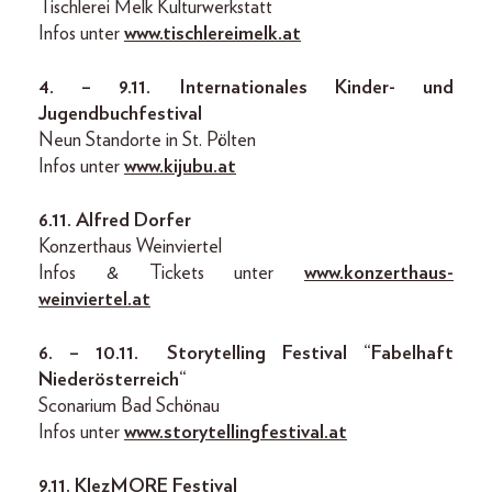
Tischlerei Melk Kulturwerkstatt
Infos unter
www.tischlereimelk.at
4. – 9.11.
Internationales Kinder- und
Jugendbuchfestival
Neun Standorte in St. Pölten
Infos unter
www.kijubu.at
6.11.
Alfred Dorfer
Konzerthaus Weinviertel
Infos & Tickets unter
www.konzerthaus-
weinviertel.at
6. – 10.11.
Storytelling Festival “Fabelhaft
Niederösterreich“
Sconarium Bad Schönau
Infos unter
www.storytellingfestival.at
9.11.
KlezMORE Festival