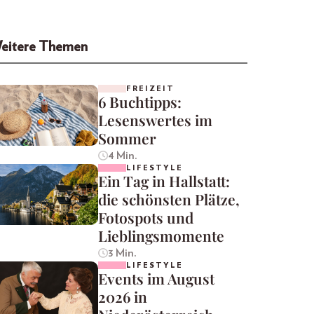
eitere Themen
FREIZEIT
6 Buchtipps:
Lesenswertes im
Sommer
4 Min.
LIFESTYLE
Ein Tag in Hallstatt:
die schönsten Plätze,
Fotospots und
Lieblingsmomente
3 Min.
LIFESTYLE
Events im August
2026 in