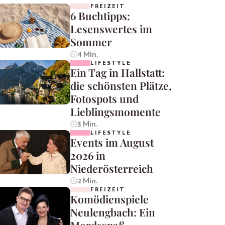
FREIZEIT
6 Buchtipps:
Lesenswertes im
Sommer
4 Min.
LIFESTYLE
Ein Tag in Hallstatt:
die schönsten Plätze,
Fotospots und
Lieblingsmomente
3 Min.
LIFESTYLE
Events im August
2026 in
Niederösterreich
2 Min.
FREIZEIT
Komödienspiele
Neulengbach: Ein