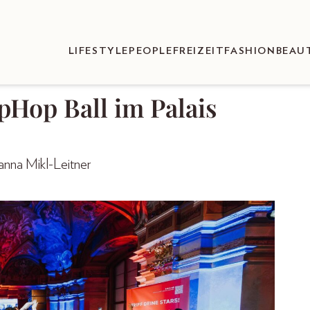
LIFESTYLE
PEOPLE
FREIZEIT
FASHION
BEAU
pHop Ball im Palais
anna Mikl-Leitner