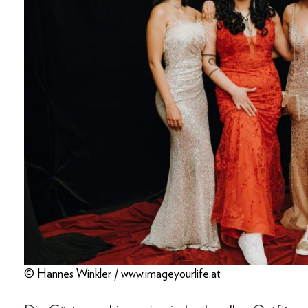
© Hannes Winkler / www.imageyourlife.at