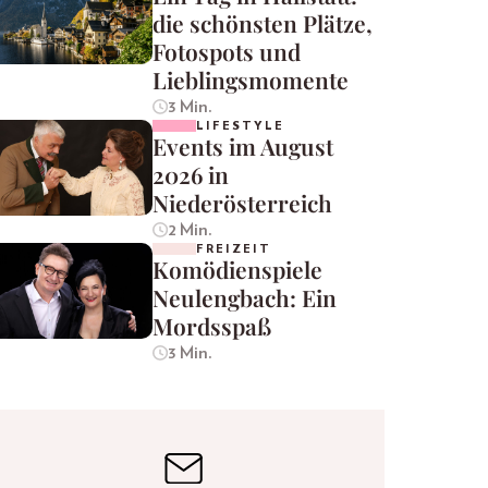
die schönsten Plätze,
Fotospots und
Lieblingsmomente
3 Min.
LIFESTYLE
Events im August
2026 in
Niederösterreich
2 Min.
FREIZEIT
Komödienspiele
Neulengbach: Ein
Mordsspaß
3 Min.