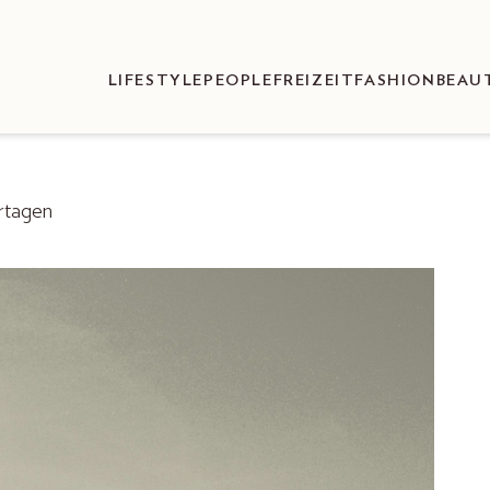
LIFESTYLE
PEOPLE
FREIZEIT
FASHION
BEAU
rtagen