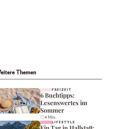
eitere Themen
FREIZEIT
6 Buchtipps:
Lesenswertes im
Sommer
4 Min.
LIFESTYLE
Ein Tag in Hallstatt: