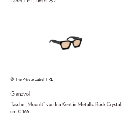
Label T.P.L, um € 297
© The Private Label T.P.L
Glanzvoll
Tasche „Moonlit“ von Ina Kent in Metallic Rock Crystal,
um € 165