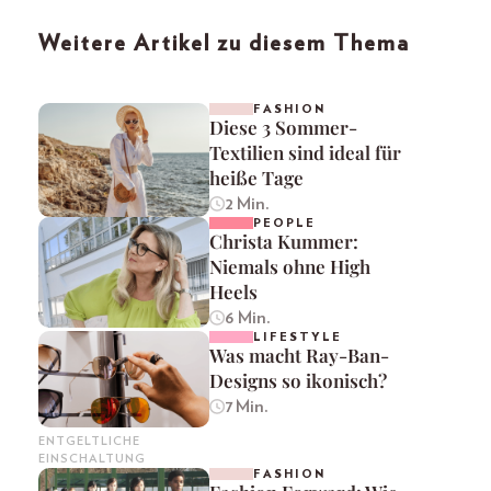
Weitere Artikel zu diesem Thema
FASHION
Diese 3 Sommer-
Textilien sind ideal für
heiße Tage
2 Min.
PEOPLE
Christa Kummer:
Niemals ohne High
Heels
6 Min.
LIFESTYLE
Was macht Ray-Ban-
Designs so ikonisch?
7 Min.
ENTGELTLICHE
EINSCHALTUNG
FASHION