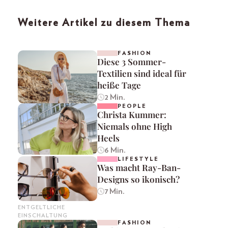
Weitere Artikel zu diesem Thema
FASHION
Diese 3 Sommer-
Textilien sind ideal für
heiße Tage
2 Min.
PEOPLE
Christa Kummer:
Niemals ohne High
Heels
6 Min.
LIFESTYLE
Was macht Ray-Ban-
Designs so ikonisch?
7 Min.
ENTGELTLICHE
EINSCHALTUNG
FASHION