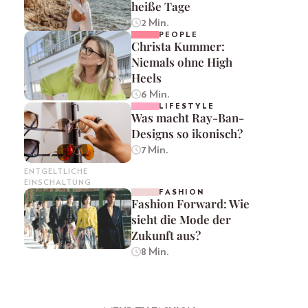
heiße Tage
2 Min.
PEOPLE
Christa Kummer:
Niemals ohne High
Heels
6 Min.
LIFESTYLE
Was macht Ray-Ban-
Designs so ikonisch?
7 Min.
ENTGELTLICHE
EINSCHALTUNG
FASHION
Fashion Forward: Wie
sieht die Mode der
Zukunft aus?
8 Min.