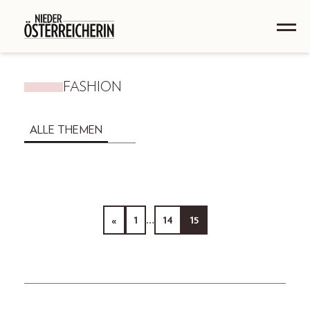
FASHION
ALLE THEMEN
«
1
…
14
15