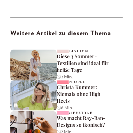
Weitere Artikel zu diesem Thema
FASHION
Diese 3 Sommer-
Textilien sind ideal für
heiße Tage
2 Min.
PEOPLE
Christa Kummer:
Niemals ohne High
Heels
6 Min.
LIFESTYLE
Was macht Ray-Ban-
Designs so ikonisch?
7 Min.