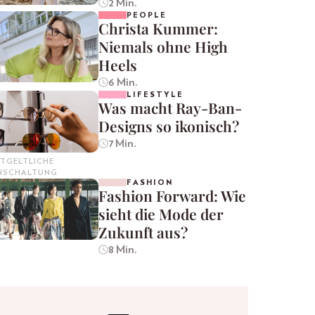
2 Min.
PEOPLE
Christa Kummer:
Niemals ohne High
Heels
6 Min.
LIFESTYLE
Was macht Ray-Ban-
Designs so ikonisch?
7 Min.
TGELTLICHE
INSCHALTUNG
FASHION
Fashion Forward: Wie
sieht die Mode der
Zukunft aus?
8 Min.