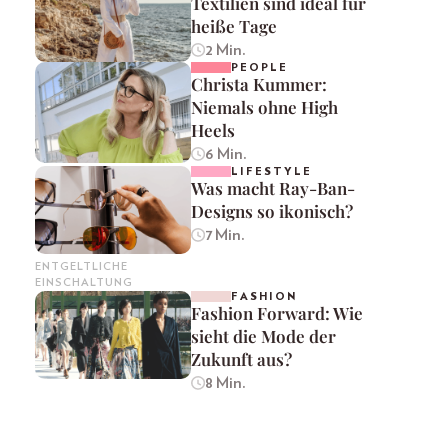
Textilien sind ideal für
heiße Tage
2 Min.
PEOPLE
Christa Kummer:
Niemals ohne High
Heels
6 Min.
LIFESTYLE
Was macht Ray-Ban-
Designs so ikonisch?
7 Min.
ENTGELTLICHE
EINSCHALTUNG
FASHION
Fashion Forward: Wie
sieht die Mode der
Zukunft aus?
8 Min.