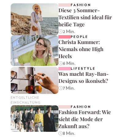
FASHION
Diese 3 Sommer-
Textilien sind ideal für
heiße Tage
2 Min.
PEOPLE
Christa Kummer:
Niemals ohne High
Heels
6 Min.
LIFESTYLE
Was macht Ray-Ban-
Designs so ikonisch?
7 Min.
ENTGELTLICHE
EINSCHALTUNG
FASHION
Fashion Forward: Wie
sieht die Mode der
Zukunft aus?
8 Min.