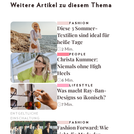
Weitere Artikel zu diesem Thema
FASHION
Diese 3 Sommer-
Textilien sind ideal für
heiße Tage
2 Min.
PEOPLE
Christa Kummer:
Niemals ohne High
Heels
6 Min.
LIFESTYLE
Was macht Ray-Ban-
Designs so ikonisch?
7 Min.
ENTGELTLICHE
EINSCHALTUNG
FASHION
Fashion Forward: Wie