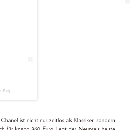
in-Bag
nel ist nicht nur zeitlos als Klassiker, sondern
ch für knapp 960 Euro, liegt der Neupreis heute