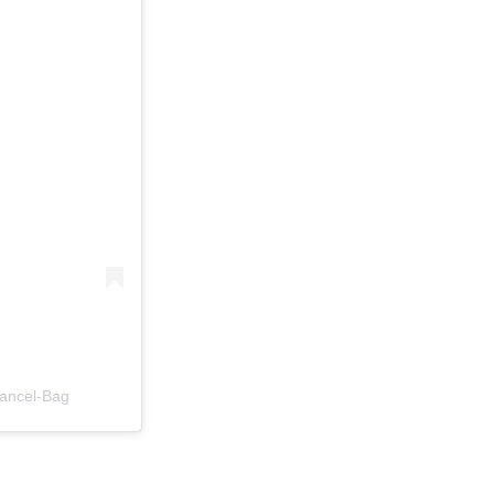
hancel-Bag
n