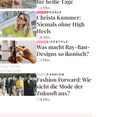
für heiße Tage
2 Min.
PEOPLE
Christa Kummer:
Niemals ohne High
Heels
6 Min.
LIFESTYLE
Was macht Ray-Ban-
Designs so ikonisch?
7 Min.
TGELTLICHE
INSCHALTUNG
FASHION
Fashion Forward: Wie
sieht die Mode der
Zukunft aus?
8 Min.