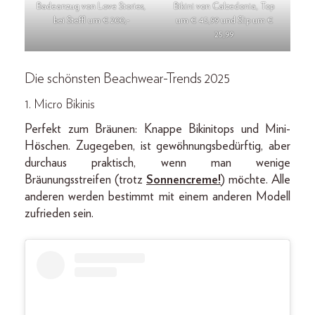
Badeanzug von Love Stories,
Bikini von Calzedonia, Top
bei Steffl um € 200,-
um € 45,99 und Slip um €
25,99
Die schönsten Beachwear-Trends 2025
1. Micro Bikinis
Perfekt zum Bräunen: Knappe Bikinitops und Mini-
Höschen. Zugegeben, ist gewöhnungsbedürftig, aber
durchaus praktisch, wenn man wenige
Bräunungsstreifen (trotz
Sonnencreme!
) möchte. Alle
anderen werden bestimmt mit einem anderen Modell
zufrieden sein.