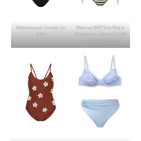
Badeanzug von Triumph, um
Bikini von BARTS bei Peek &
€ 69,-
Cloppenburg, Top um € 44,99
und Slip um € 34,99