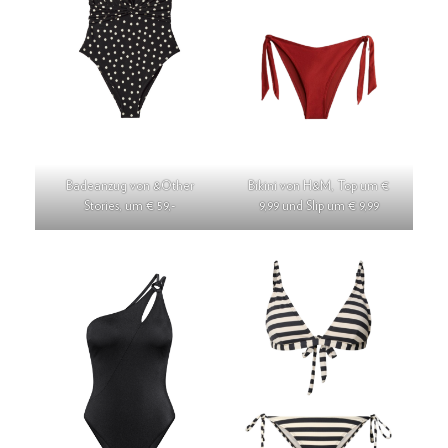
Badeanzug von &Other
Bikini von H&M, Top um €
Stories, um € 59,-
9,99 und Slip um € 9,99