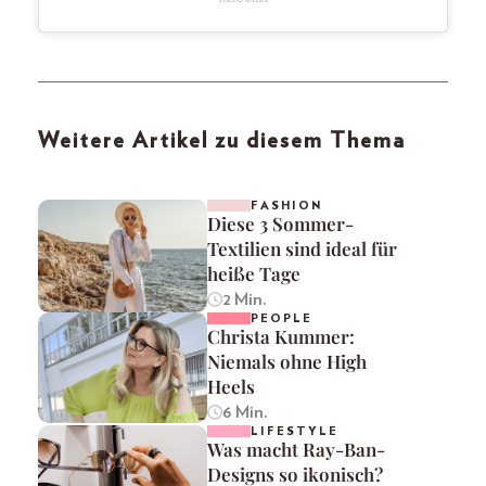
Weitere Artikel zu diesem Thema
FASHION
Diese 3 Sommer-
Textilien sind ideal für
heiße Tage
2 Min.
PEOPLE
Christa Kummer:
Niemals ohne High
Heels
6 Min.
LIFESTYLE
Was macht Ray-Ban-
Designs so ikonisch?