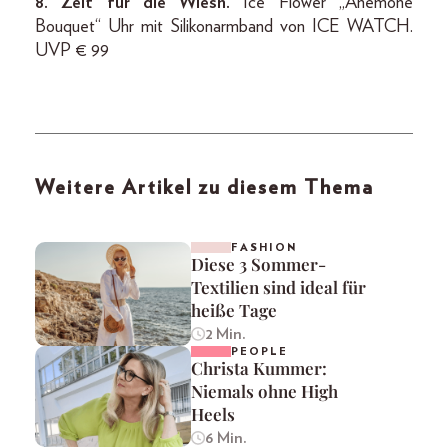
8. Zeit für die Wiesn.
Ice Flower „Anemone
Bouquet“ Uhr mit Silikonarmband von ICE WATCH.
UVP € 99
Weitere Artikel zu diesem Thema
FASHION
Diese 3 Sommer-
Textilien sind ideal für
heiße Tage
2 Min.
PEOPLE
Christa Kummer:
Niemals ohne High
Heels
6 Min.