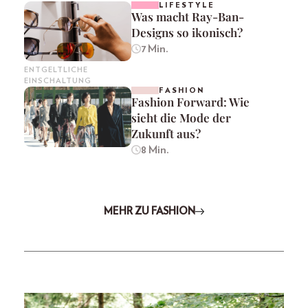
LIFESTYLE
Was macht Ray-Ban-
Designs so ikonisch?
7 Min.
ENTGELTLICHE
EINSCHALTUNG
FASHION
Fashion Forward: Wie
sieht die Mode der
Zukunft aus?
8 Min.
MEHR ZU FASHION