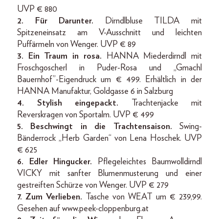
UVP € 880
2. Für Darunter.
Dirndlbluse TILDA mit
Spitzeneinsatz am V-Ausschnitt und leichten
Puffärmeln von Wenger. UVP € 89
3. Ein Traum in rosa.
HANNA Miederdirndl mit
Froschgoscherl in Puder-Rosa und „Gmachl
Bauernhof”-Eigendruck um € 499. Erhältlich in der
HANNA Manufaktur, Goldgasse 6 in Salzburg
4. Stylish eingepackt.
Trachtenjacke mit
Reverskragen von Sportalm. UVP € 499
5. Beschwingt in die Trachtensaison.
Swing-
Bänderrock „Herb Garden“ von Lena Hoschek. UVP
€ 625
6. Edler Hingucker.
Pflegeleichtes Baumwolldirndl
VICKY mit sanfter Blumenmusterung und einer
gestreiften Schürze von Wenger. UVP € 279
7. Zum Verlieben.
Tasche von WEAT um € 239,99.
Gesehen auf www.peek-cloppenburg.at