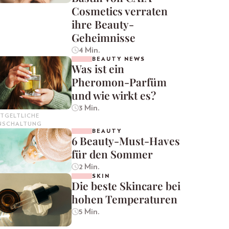
Cosmetics verraten
ihre Beauty-
Geheimnisse
4 Min.
BEAUTY NEWS
Was ist ein
Pheromon-Parfüm
und wie wirkt es?
3 Min.
TGELTLICHE
INSCHALTUNG
BEAUTY
6 Beauty-Must-Haves
für den Sommer
2 Min.
SKIN
Die beste Skincare bei
hohen Temperaturen
5 Min.