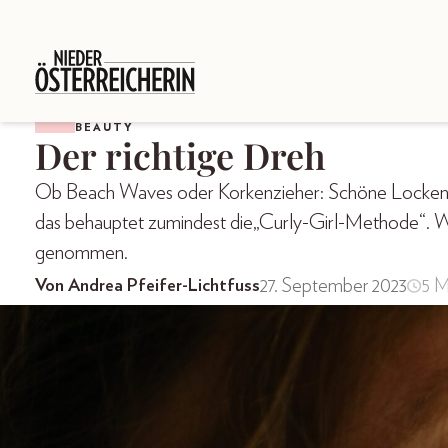
BEAUTY
Der richtige Dreh
Ob Beach Waves oder Korkenzieher: Schöne Locken sin
das behauptet zumindest die„Curly-Girl-Methode“. W
genommen.
27. September 2023
5 M
Von Andrea Pfeifer-Lichtfuss