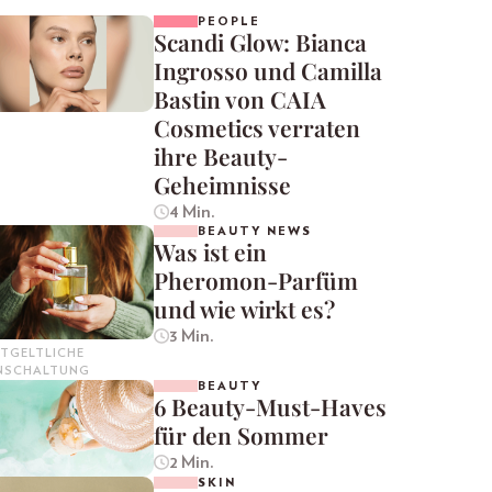
PEOPLE
Scandi Glow: Bianca
Ingrosso und Camilla
Bastin von CAIA
Cosmetics verraten
ihre Beauty-
Geheimnisse
4 Min.
BEAUTY NEWS
Was ist ein
Pheromon-Parfüm
und wie wirkt es?
3 Min.
TGELTLICHE
INSCHALTUNG
BEAUTY
6 Beauty-Must-Haves
für den Sommer
2 Min.
SKIN