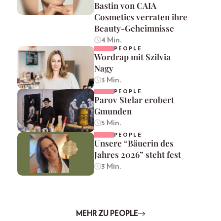
Bastin von CAIA
Cosmetics verraten ihre
Beauty-Geheimnisse
4 Min.
PEOPLE
Wordrap mit Szilvia
Nagy
3 Min.
PEOPLE
Parov Stelar erobert
Gmunden
5 Min.
PEOPLE
Unsere “Bäuerin des
Jahres 2026” steht fest
3 Min.
MEHR ZU PEOPLE