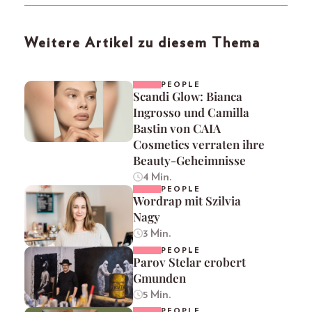
Weitere Artikel zu diesem Thema
PEOPLE
Scandi Glow: Bianca
Ingrosso und Camilla
Bastin von CAIA
Cosmetics verraten ihre
Beauty-Geheimnisse
4 Min.
PEOPLE
Wordrap mit Szilvia
Nagy
3 Min.
PEOPLE
Parov Stelar erobert
Gmunden
5 Min.
PEOPLE