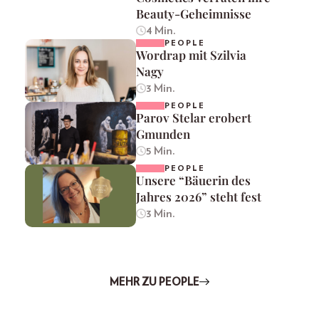
Beauty-Geheimnisse
4 Min.
PEOPLE
Wordrap mit Szilvia
Nagy
3 Min.
PEOPLE
Parov Stelar erobert
Gmunden
5 Min.
PEOPLE
Unsere “Bäuerin des
Jahres 2026” steht fest
3 Min.
MEHR ZU PEOPLE