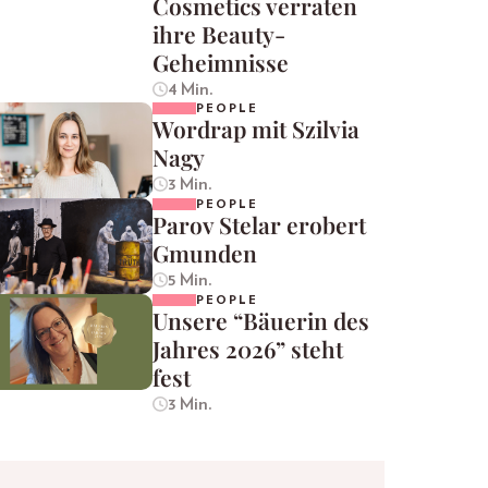
Cosmetics verraten
ihre Beauty-
Geheimnisse
4 Min.
PEOPLE
Wordrap mit Szilvia
Nagy
3 Min.
PEOPLE
Parov Stelar erobert
Gmunden
5 Min.
PEOPLE
Unsere “Bäuerin des
Jahres 2026” steht
fest
3 Min.