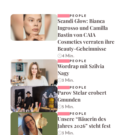
PEOPLE
Scandi Glow: Bianca
Ingrosso und Camilla
Bastin von CAIA
Cosmetics verraten ihre
Beauty-Geheimnisse
4 Min.
PEOPLE
Wordrap mit Szilvia
Nagy
3 Min.
PEOPLE
Parov Stelar erobert
Gmunden
5 Min.
PEOPLE
Unsere “Bäuerin des
Jahres 2026” steht fest
3 Min.