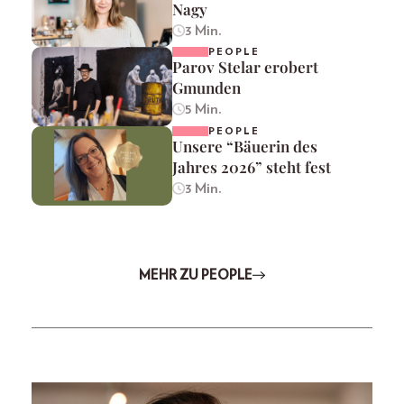
Nagy
3 Min.
PEOPLE
Parov Stelar erobert
Gmunden
5 Min.
PEOPLE
Unsere “Bäuerin des
Jahres 2026” steht fest
3 Min.
MEHR ZU PEOPLE