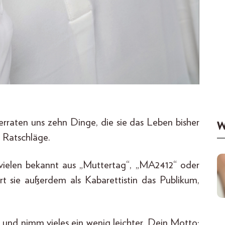
erraten uns zehn Dinge, die sie das Leben bisher
W
e Ratschläge.
 vielen bekannt aus „Muttertag“, „MA2412“ oder
rt sie außerdem als Kabarettistin das Publikum,
h und nimm vieles ein wenig leichter. Dein Motto: