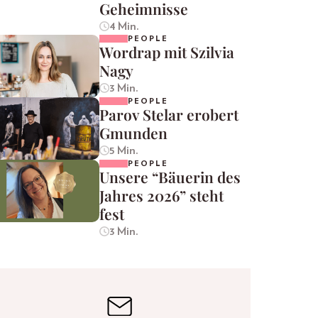
Geheimnisse
4 Min.
PEOPLE
Wordrap mit Szilvia
Nagy
3 Min.
PEOPLE
Parov Stelar erobert
Gmunden
5 Min.
PEOPLE
Unsere “Bäuerin des
Jahres 2026” steht
fest
3 Min.