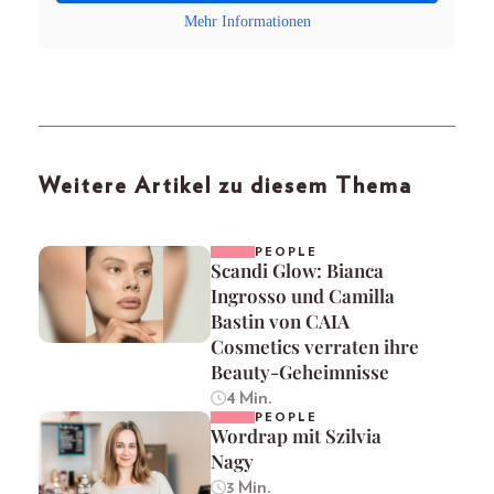
Mehr Informationen
Weitere Artikel zu diesem Thema
PEOPLE
Scandi Glow: Bianca
Ingrosso und Camilla
Bastin von CAIA
Cosmetics verraten ihre
Beauty-Geheimnisse
4 Min.
PEOPLE
Wordrap mit Szilvia
Nagy
3 Min.