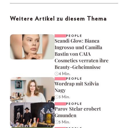
Weitere Artikel zu diesem Thema
PEOPLE
Scandi Glow: Bianca
Ingrosso und Camilla
Bastin von CAIA
Cosmetics verraten ihre
Beauty-Geheimnisse
4 Min.
PEOPLE
Wordrap mit Szilvia
Nagy
3 Min.
PEOPLE
Parov Stelar erobert
Gmunden
5 Min.