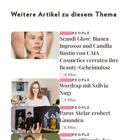
Weitere Artikel zu diesem Thema
PEOPLE
Scandi Glow: Bianca
Ingrosso und Camilla
Bastin von CAIA
Cosmetics verraten ihre
Beauty-Geheimnisse
4 Min.
PEOPLE
Wordrap mit Szilvia
Nagy
3 Min.
PEOPLE
Parov Stelar erobert
Gmunden
5 Min.
PEOPLE