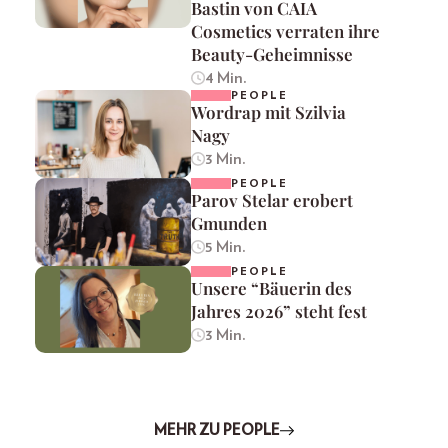
Bastin von CAIA
Cosmetics verraten ihre
Beauty-Geheimnisse
4 Min.
PEOPLE
Wordrap mit Szilvia
Nagy
3 Min.
PEOPLE
Parov Stelar erobert
Gmunden
5 Min.
PEOPLE
Unsere “Bäuerin des
Jahres 2026” steht fest
3 Min.
MEHR ZU PEOPLE