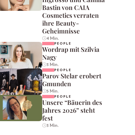
Bastin von CAIA
Cosmetics verraten
ihre Beauty-
Geheimnisse
4 Min.
PEOPLE
Wordrap mit Szilvia
Nagy
3 Min.
PEOPLE
Parov Stelar erobert
Gmunden
5 Min.
PEOPLE
Unsere “Bäuerin des
Jahres 2026” steht
fest
3 Min.