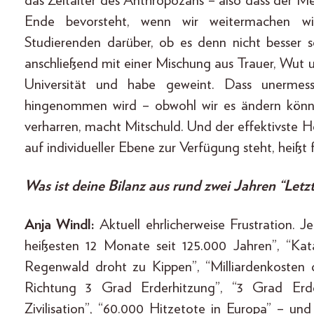
das Zeitalter des Anthropozäns – also dass der M
Ende bevorsteht, wenn wir weitermachen wie
Studierenden darüber, ob es denn nicht besser se
anschließend mit einer Mischung aus Trauer, Wut 
Universität und habe geweint. Dass unermess
hingenommen wird – obwohl wir es ändern könnt
verharren, macht Mitschuld. Und der effektivste 
auf individueller Ebene zur Verfügung steht, heißt 
Was ist deine Bilanz aus rund zwei Jahren “Letz
Anja Windl:
Aktuell ehrlicherweise Frustration. 
heißesten 12 Monate seit 125.000 Jahren”, “Ka
Regenwald droht zu Kippen”, “Milliardenkosten 
Richtung 3 Grad Erderhitzung”, “3 Grad Erd
Zivilisation”, “60.000 Hitzetote in Europa” – 