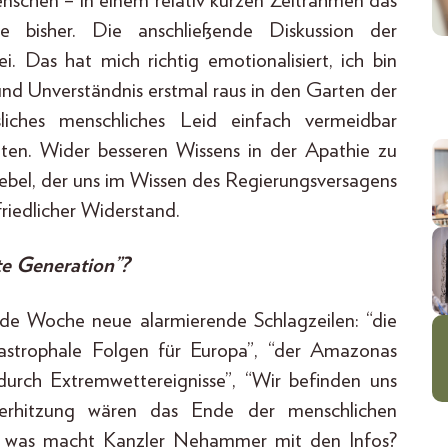
enschen – in einem relativ kurzen Zeitrahmen das
 bisher. Die anschließende Diskussion der
i. Das hat mich richtig emotionalisiert, ich bin
und Unverständnis erstmal raus in den Garten der
liches menschliches Leid einfach vermeidbar
en. Wider besseren Wissens in der Apathie zu
Hebel, der uns im Wissen des Regierungsversagens
friedlicher Widerstand.
te Generation”?
Jede Woche neue alarmierende Schlagzeilen: “die
tastrophale Folgen für Europa”, “der Amazonas
durch Extremwettereignisse”, “Wir befinden uns
erhitzung wären das Ende der menschlichen
und was macht Kanzler Nehammer mit den Infos?