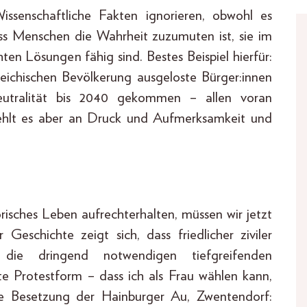
ssenschaftliche Fakten ignorieren, obwohl es
ss Menschen die Wahrheit zuzumuten ist, sie im
ten Lösungen fähig sind. Bestes Beispiel hierfür:
rreichischen Bevölkerung ausgeloste Bürger:innen
eutralität bis 2040 gekommen – allen voran
fehlt es aber an Druck und Aufmerksamkeit und
orisches Leben aufrechterhalten, müssen wir jetzt
Geschichte zeigt sich, dass friedlicher ziviler
 die dringend notwendigen tiefgreifenden
ste Protestform – dass ich als Frau wählen kann,
e Besetzung der Hainburger Au, Zwentendorf: