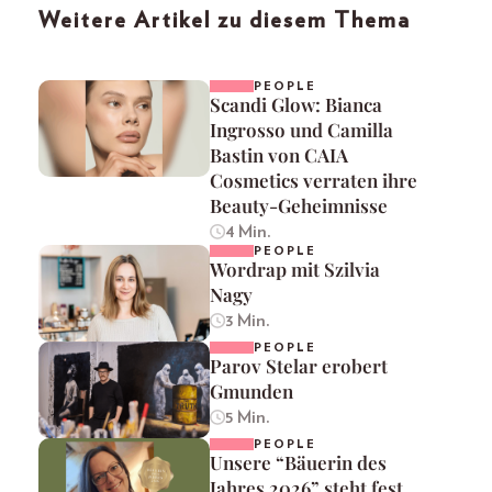
Weitere Artikel zu diesem Thema
PEOPLE
Scandi Glow: Bianca
Ingrosso und Camilla
Bastin von CAIA
Cosmetics verraten ihre
Beauty-Geheimnisse
4 Min.
PEOPLE
Wordrap mit Szilvia
Nagy
3 Min.
PEOPLE
Parov Stelar erobert
Gmunden
5 Min.
PEOPLE
Unsere “Bäuerin des
Jahres 2026” steht fest