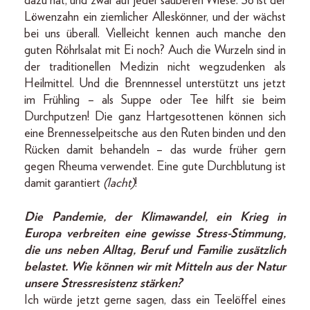
dazu hat, und zwar auf jeder sauberen Wiese. So ist der
Löwenzahn ein ziemlicher Alleskönner, und der wächst
bei uns überall. Vielleicht kennen auch manche den
guten Röhrlsalat mit Ei noch? Auch die Wurzeln sind in
der traditionellen Medizin nicht wegzudenken als
Heilmittel. Und die Brennnessel unterstützt uns jetzt
im Frühling – als Suppe oder Tee hilft sie beim
Durchputzen! Die ganz Hartgesottenen können sich
eine Brennesselpeitsche aus den Ruten binden und den
Rücken damit behandeln – das wurde früher gern
gegen Rheuma verwendet. Eine gute Durchblutung ist
damit garantiert
(lacht)
!
Die Pandemie, der Klimawandel, ein Krieg in
Europa verbreiten eine gewisse Stress-Stimmung,
die uns neben Alltag, Beruf und Familie zusätzlich
belastet. Wie können wir mit Mitteln aus der Natur
unsere Stressresistenz stärken?
Ich würde jetzt gerne sagen, dass ein Teelöffel eines