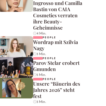
Ingrosso und Camilla
Bastin von CAIA
Cosmetics verraten
ihre Beauty-
Geheimnisse
4 Min.
PEOPLE
Wordrap mit Szilvia
Nagy
3 Min.
PEOPLE
Parov Stelar erobert
Gmunden
5 Min.
PEOPLE
Unsere “Bäuerin des
Jahres 2026” steht
fest
3 Min.