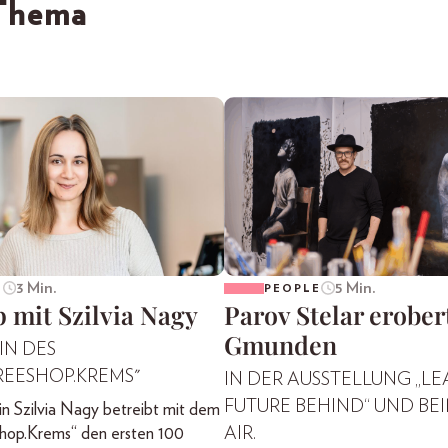
 Thema
3 Min.
5 Min.
E
PEOPLE
 mit Szilvia Nagy
Parov Stelar erober
Gmunden
IN DES
REESHOP.KREMS"
IN DER AUSSTELLUNG „LE
FUTURE BEHIND“ UND BE
n Szilvia Nagy betreibt mit dem
hop.Krems“ den ersten 100
AIR.