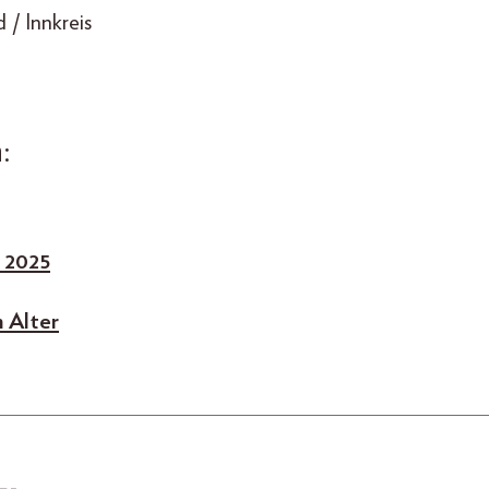
 / Innkreis
:
 2025
 Alter