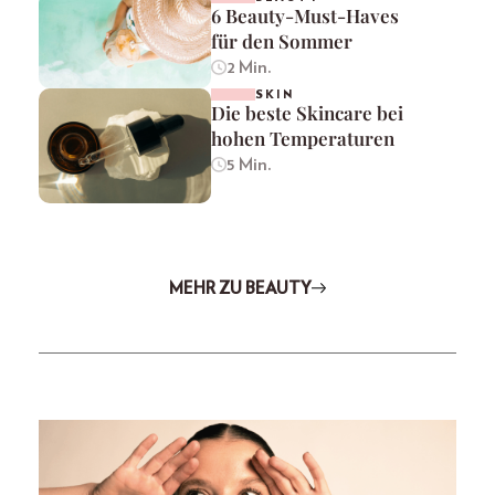
6 Beauty-Must-Haves
für den Sommer
2 Min.
SKIN
Die beste Skincare bei
hohen Temperaturen
5 Min.
MEHR ZU BEAUTY