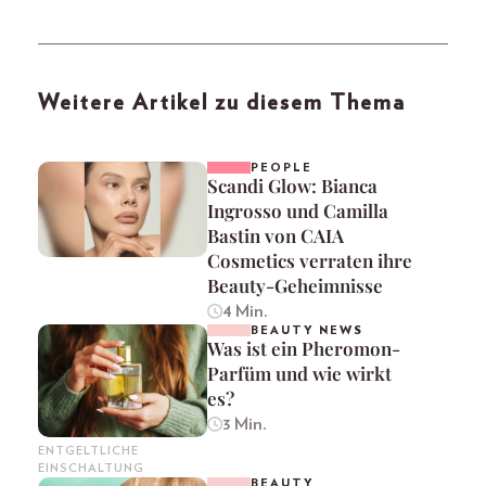
Weitere Artikel zu diesem Thema
PEOPLE
Scandi Glow: Bianca
Ingrosso und Camilla
Bastin von CAIA
Cosmetics verraten ihre
Beauty-Geheimnisse
4 Min.
BEAUTY NEWS
Was ist ein Pheromon-
Parfüm und wie wirkt
es?
3 Min.
ENTGELTLICHE
EINSCHALTUNG
BEAUTY