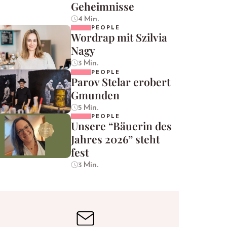
Geheimnisse
4 Min.
PEOPLE
Wordrap mit Szilvia
Nagy
3 Min.
PEOPLE
Parov Stelar erobert
Gmunden
5 Min.
PEOPLE
Unsere “Bäuerin des
Jahres 2026” steht
fest
3 Min.