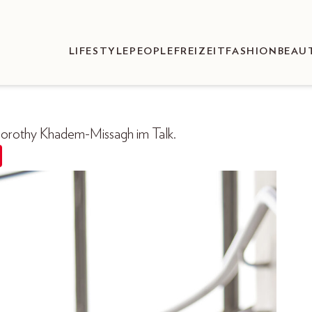
LIFESTYLE
PEOPLE
FREIZEIT
FASHION
BEAU
n Dorothy Khadem-Missagh im Talk.