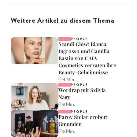
Weitere Artikel zu diesem Thema
PEOPLE
Scandi Glow: Bianca
Ingrosso und Camilla
Bastin von CAIA
Cosmetics verraten ihre
Beauty-Geheimnisse
4 Min.
PEOPLE
Wordrap mit Szilvia
Nagy
3 Min.
PEOPLE
Parov Stelar erobert
Gmunden
5 Min.