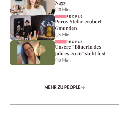
Nagy
3 Min.
PEOPLE
Parov Stelar erobert
Gmunden
5 Min.
PEOPLE
Unsere “Bäuerin des
Jahres 2026” steht fest
3 Min.
MEHR ZU PEOPLE