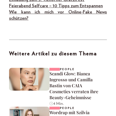
Feierabend Selfcare – 10 Tipps zum Entspannen
Wie kann ich mich vor Online-Fake News
schützen?
Weitere Artikel zu diesem Thema
PEOPLE
Scandi Glow: Bianca
Ingrosso und Camilla
Bastin von CAIA
Cosmetics verraten ihre
Beauty-Geheimnisse
4 Min.
PEOPLE
Wordrap mit Szilvia