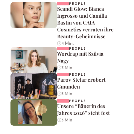
PEOPLE
Scandi Glow: Bianca
Ingrosso und Camilla
Bastin von CAIA
Cosmetics verraten ihre
Beauty-Geheimnisse
4 Min.
PEOPLE
Wordrap mit Szilvia
Nagy
3 Min.
PEOPLE
Parov Stelar erobert
Gmunden
5 Min.
PEOPLE
Unsere “Bäuerin des
Jahres 2026” steht fest
3 Min.