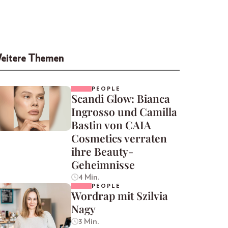
eitere Themen
PEOPLE
Scandi Glow: Bianca
Ingrosso und Camilla
Bastin von CAIA
Cosmetics verraten
ihre Beauty-
Geheimnisse
4 Min.
PEOPLE
Wordrap mit Szilvia
Nagy
3 Min.