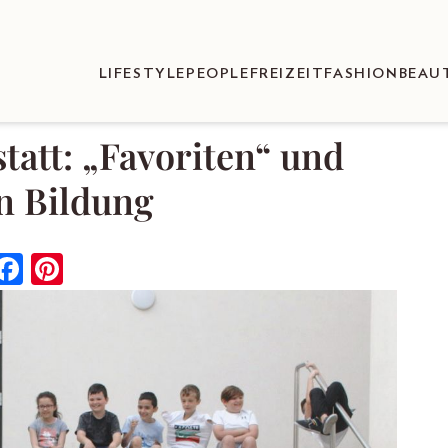
LIFESTYLE
PEOPLE
FREIZEIT
FASHION
BEAU
tatt: „Favoriten“ und
en Bildung