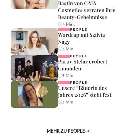
Bastin von CAIA
Cosmetics verraten ihre
Beauty-Geheimnisse
4 Min.
PEOPLE
Wordrap mit Szilvia
Nagy
3 Min.
PEOPLE
Parov Stelar erobert
Gmunden
5 Min.
PEOPLE
Unsere “Bäuerin des
Jahres 2026” steht fest
3 Min.
MEHR ZU PEOPLE