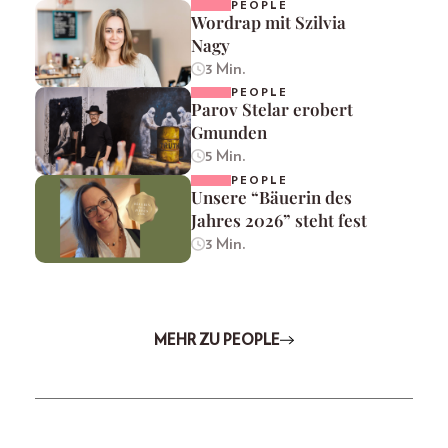
PEOPLE
Wordrap mit Szilvia
Nagy
3 Min.
PEOPLE
Parov Stelar erobert
Gmunden
5 Min.
PEOPLE
Unsere “Bäuerin des
Jahres 2026” steht fest
3 Min.
MEHR ZU PEOPLE