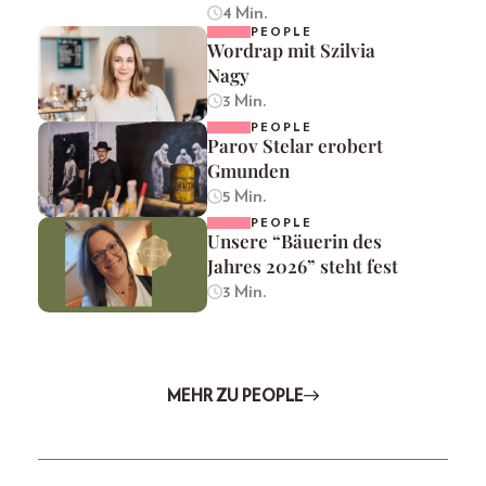
4 Min.
PEOPLE
Wordrap mit Szilvia
Nagy
3 Min.
PEOPLE
Parov Stelar erobert
Gmunden
5 Min.
PEOPLE
Unsere “Bäuerin des
Jahres 2026” steht fest
3 Min.
MEHR ZU PEOPLE