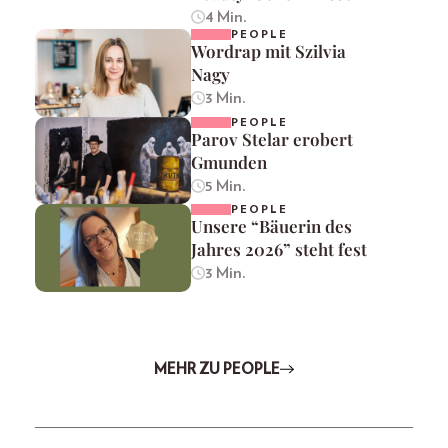
4 Min.
PEOPLE
Wordrap mit Szilvia
Nagy
3 Min.
PEOPLE
Parov Stelar erobert
Gmunden
5 Min.
PEOPLE
Unsere “Bäuerin des
Jahres 2026” steht fest
3 Min.
MEHR ZU PEOPLE