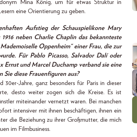
eudonym Mina König, um für etwas Struktur in
sern eine Orientierung zu geben.
enhaften Aufstieg der Schauspielikone Mary
s 1916 neben Charlie Chaplin das bekannteste
„Mademoiselle Oppenheim“ einer Frau, die zur
wurde. Für Pablo Picasso, Salvador Dalí oder
ax Ernst und Marcel Duchamp verband sie eine
n Sie diese Frauenfiguren aus?
d 30er-Jahre, ganz besonders für Paris in dieser
te, desto weiter zogen sich die Kreise. Es ist
Künstler miteinander vernetzt waren. Bei manchen
ofort intensiver mit ihnen beschäftigen, ihnen ein
er die Beziehung zu ihrer Großmutter, die mich
uen im Filmbusiness.