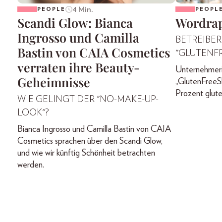
4 Min.
PEOPLE
PEOPL
Scandi Glow: Bianca
Wordrap
Ingrosso und Camilla
BETREIBER
Bastin von CAIA Cosmetics
"GLUTENF
verraten ihre Beauty-
Unternehmeri
Geheimnisse
„GlutenFreeS
Prozent glute
WIE GELINGT DER "NO-MAKE-UP-
LOOK"?
Bianca Ingrosso und Camilla Bastin von CAIA
Cosmetics sprachen über den Scandi Glow,
und wie wir künftig Schönheit betrachten
werden.