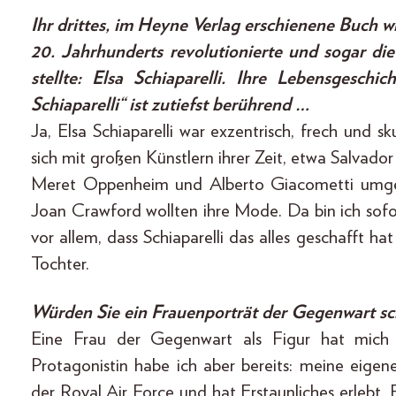
Ihr drittes, im Heyne Verlag erschienene Buch 
20. Jahrhunderts revolutionierte und sogar 
stellte: Elsa Schiaparelli. Ihre Lebensgesc
Schiaparelli“ ist zutiefst berührend …
Ja, Elsa Schiaparelli war exzentrisch, frech und sk
sich mit großen Künstlern ihrer Zeit, etwa Salva
Meret Oppenheim und Alberto Giacometti umg
Joan Crawford wollten ihre Mode. Da bin ich sof
vor allem, dass Schiaparelli das alles geschafft h
Tochter.
Würden Sie ein Frauenporträt der Gegenwart sch
Eine Frau der Gegenwart als Figur hat mich 
Protagonistin habe ich aber bereits: meine eige
der Royal Air Force und hat Erstaunliches erlebt