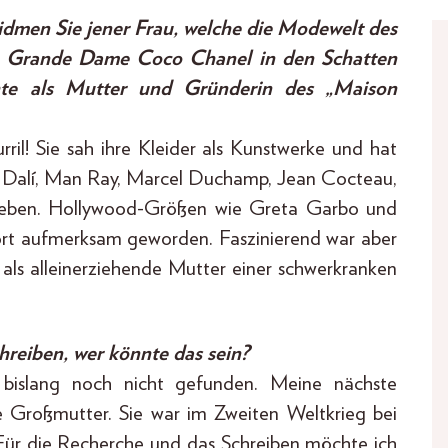
widmen Sie jener Frau, welche die Modewelt des
die Grande Dame Coco Chanel in den Schatten
hichte als Mutter und Gründerin des „Maison
urril! Sie sah ihre Kleider als Kunstwerke und hat
dor Dalí, Man Ray, Marcel Duchamp, Jean Cocteau,
eben. Hollywood-Größen wie Greta Garbo und
ort aufmerksam geworden. Faszinierend war aber
at als alleinerziehende Mutter einer schwerkranken
reiben, wer könnte das sein?
bislang noch nicht gefunden. Meine nächste
ne Großmutter. Sie war im Zweiten Weltkrieg bei
. Für die Recherche und das Schreiben möchte ich