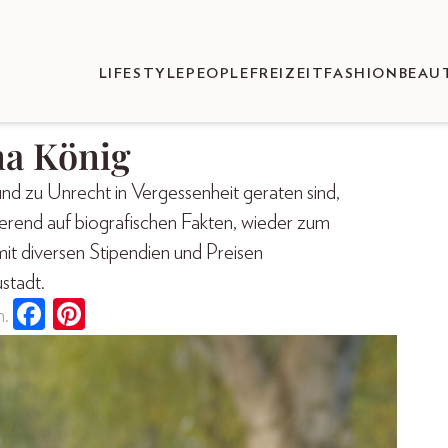
LIFESTYLE
PEOPLE
FREIZEIT
FASHION
BEAU
na König
d zu Unrecht in Vergessenheit geraten sind,
ierend auf biografischen Fakten, wieder zum
it diversen Stipendien und Preisen
stadt.
n.