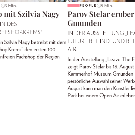
3 Min.
5 Min.
E
PEOPLE
 mit Szilvia Nagy
Parov Stelar erober
Gmunden
IN DES
REESHOP.KREMS"
IN DER AUSSTELLUNG „LE
FUTURE BEHIND“ UND BE
n Szilvia Nagy betreibt mit dem
hop.Krems“ den ersten 100
AIR.
nfreien Fachshop der Region.
In der Ausstellung „Leave The F
zeigt Parov Stelar bis 16. August
Kammerhof Museum Gmunden e
persönliche Auswahl seiner Werk
August kann man den Künstler li
Park bei einem Open Air erleben