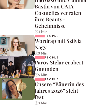
Bastin von CAIA
Cosmetics verraten
ihre Beauty-
Geheimnisse
4 Min.
PEOPLE
Wordrap mit Szilvia
Nagy
3 Min.
PEOPLE
Parov Stelar erobert
Gmunden
5 Min.
PEOPLE
Unsere “Bäuerin des
Jahres 2026” steht
fest
3 Min.