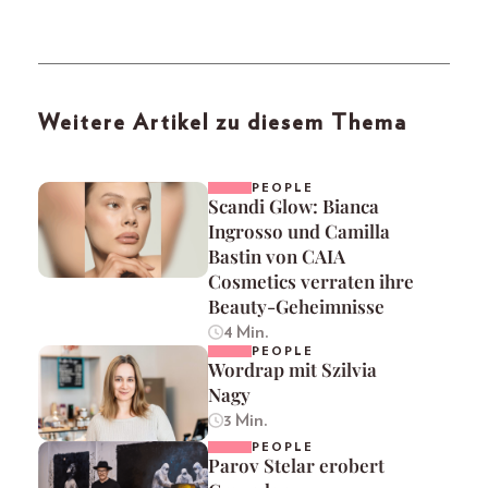
Weitere Artikel zu diesem Thema
PEOPLE
Scandi Glow: Bianca
Ingrosso und Camilla
Bastin von CAIA
Cosmetics verraten ihre
Beauty-Geheimnisse
4 Min.
PEOPLE
Wordrap mit Szilvia
Nagy
3 Min.
PEOPLE
Parov Stelar erobert