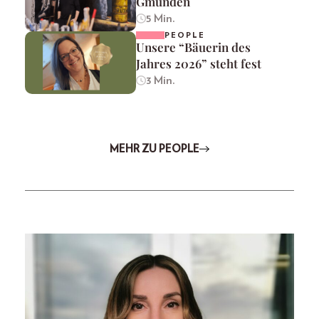
Gmunden
5 Min.
PEOPLE
Unsere “Bäuerin des
Jahres 2026” steht fest
3 Min.
MEHR ZU PEOPLE