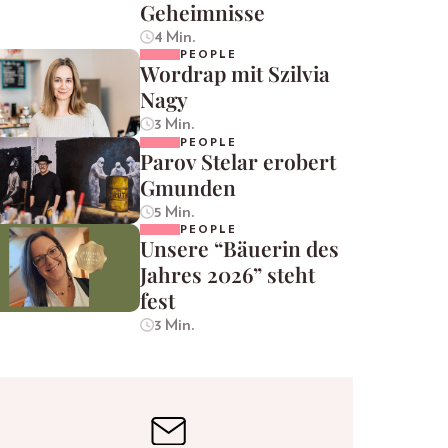
Geheimnisse
4 Min.
PEOPLE
Wordrap mit Szilvia
Nagy
3 Min.
PEOPLE
Parov Stelar erobert
Gmunden
5 Min.
PEOPLE
Unsere “Bäuerin des
Jahres 2026” steht
fest
3 Min.