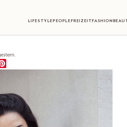
LIFESTYLE
PEOPLE
FREIZEIT
FASHION
BEAU
estern.