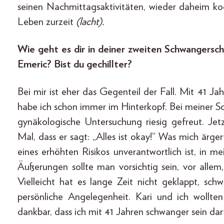
seinen Nachmittagsaktivitäten, wieder daheim ko
Leben zurzeit
(lacht).
Wie geht es dir in deiner zweiten Schwangerscha
Emeric? Bist du gechillter?
Bei mir ist eher das Gegenteil der Fall. Mit 41 J
habe ich schon immer im Hinterkopf. Bei meiner S
gynäkologische Untersuchung riesig gefreut. J
Mal, dass er sagt: „Alles ist okay!“ Was mich ärgert
eines erhöhten Risikos unverantwortlich ist, in
Äußerungen sollte man vorsichtig sein, vor all
Vielleicht hat es lange Zeit nicht geklappt, sc
persönliche Angelegenheit. Kari und ich wollte
dankbar, dass ich mit 41 Jahren schwanger sein darf