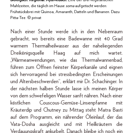
Biologisch. Regional. Ayurvedisch.
Eine der drei vegetarischen
Mahlzeiten, die täglich im Hause
soma
aufgetischt werden:
Frühstücksbrei mit Quinoa, Amaranth, Datteln und Bananen. Dazu
Pitta-Tee. © privat
Nach einer Stunde werde ich in den Nebenraum
gebracht, wo bereits eine Badewanne mit 40 Grad
warmem Thermalheilwasser aus der naheliegenden
Dreikönigsquelle Haag auf mich wartet.
„Wärmeanwendungen, wie das Thermalwannenbad,
führen zum Öffnen feinster Körperkanäle und eignen
sich hervorragend bei stressbedingten Erscheinungen
und Altersbeschwerden“, erklärt mir Dr. Schachinger. In
der nächsten halben Stunde lasse ich meinen Körper
von dem schwefeligen Wasser sanft nähren. Nach einer
köstlichen Couscous-Gemüse-Linsenpfanne mit
Kräuterdip und Chutney zu Mittag steht Matra Basti
auf dem Programm, ein nährender Öleinlauf, der das
Vata-Dosha ausgleicht und mit Heilkräutern die
Verdauungskraft ankurbelt. Danach bleibe ich noch ein