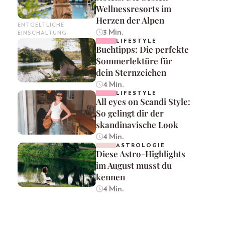
Wellnessresorts im
Herzen der Alpen
ENTGELTLICHE
3 Min.
EINSCHALTUNG
LIFESTYLE
Buchtipps: Die perfekte
Sommerlektüre für
dein Sternzeichen
4 Min.
LIFESTYLE
All eyes on Scandi Style:
So gelingt dir der
skandinavische Look
4 Min.
ASTROLOGIE
Diese Astro-Highlights
im August musst du
kennen
4 Min.