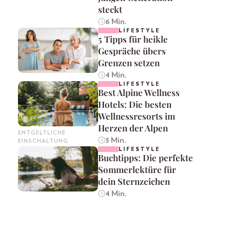
steckt
6 Min.
LIFESTYLE
5 Tipps für heikle
Gespräche übers
Grenzen setzen
4 Min.
LIFESTYLE
Best Alpine Wellness
Hotels: Die besten
Wellnessresorts im
Herzen der Alpen
ENTGELTLICHE
3 Min.
EINSCHALTUNG
LIFESTYLE
Buchtipps: Die perfekte
Sommerlektüre für
dein Sternzeichen
4 Min.